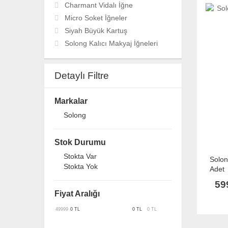
Charmant Vidalı İğne
Micro Soket İğneler
Siyah Büyük Kartuş
Solong Kalıcı Makyaj İğneleri
Detaylı Filtre
Markalar
Solong
Stok Durumu
Stokta Var
Solon
Stokta Yok
Adet
59
Fiyat Aralığı
49999
0
TL
0
TL
0
TL