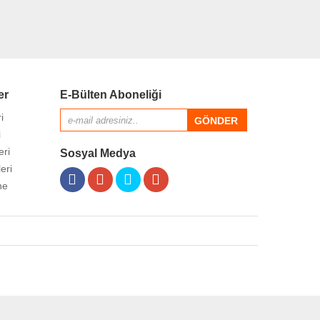
er
E-Bülten Aboneliği
i
i
eri
Sosyal Medya
eri
ne