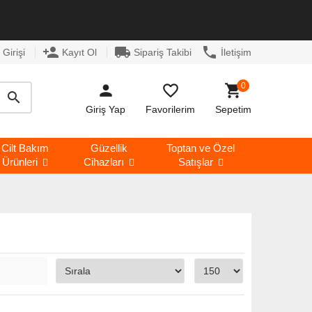
person_add
local_shipping
phone
Girişi
Kayıt Ol
Sipariş Takibi
İletişim
0
person
favorite_border
shopping_cart
search
Giriş Yap
Favorilerim
Sepetim
Cilt Bakım
Güzellik
Toptan ve Özel
Ürünleri
Cihazları
Satışlar