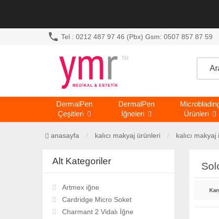
phone
Tel : 0212 487 97 46 (Pbx) Gsm: 0507 857 87 59
DermalPen
DermalPen
Microbladin
Çeşitleri
İğneleri
Ürünleri
anasayfa
kalıcı makyaj ürünleri
kalıcı makyaj i
Alt Kategoriler
Sol
Artmex iğne
Kar
Cardridge Micro Soket
Charmant 2 Vidalı İğne