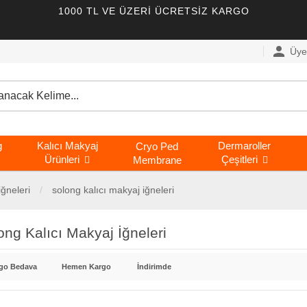
1000 TL VE ÜZERİ ÜCRETSİZ KARGO
person
Üye 
g
Kalıcı Makyaj
Dermaroller
Cryo Ped
Ürünleri
Çeşitleri
Membrane
̇ğneleri
solong kalıcı makyaj i̇ğneleri
ong Kalıcı Makyaj İğneleri
go Bedava
Hemen Kargo
İndirimde