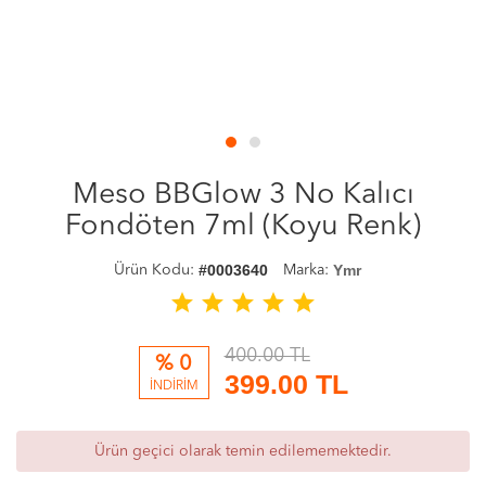
Meso BBGlow 3 No Kalıcı
Fondöten 7ml (Koyu Renk)
#0003640
Ymr
Ürün Kodu:
Marka:
star
star
star
star
star
400.00 TL
% 0
399.00
TL
İNDİRİM
Ürün geçici olarak temin edilememektedir.