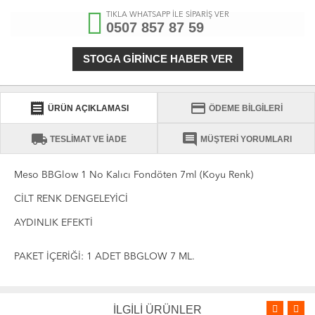
TIKLA WHATSAPP İLE SİPARİŞ VER
0507 857 87 59
STOGA GIRINCE HABER VER
receipt
credit_card
ÜRÜN AÇIKLAMASI
ÖDEME BİLGİLERİ
local_shipping
comment
TESLİMAT VE İADE
MÜŞTERİ YORUMLARI
Meso BBGlow 1 No Kalıcı Fondöten 7ml (Koyu Renk)
CİLT RENK DENGELEYİCİ
AYDINLIK EFEKTİ
PAKET İÇERİĞİ: 1 ADET BBGLOW 7 ML.
İLGİLİ ÜRÜNLER