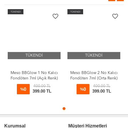
TÜKENDİ
TÜKENDİ
favorite_border
favorite_border
TÜKENDİ
TÜKENDİ
Meso BBGlow 1 No Kalıcı
Meso BBGlow 2 No Kalıcı
Fondöten 7ml (Açık Renk)
Fondöten 7ml (Orta Renk)
400.00 TL
400.00 TL
0
0
%
%
399.00 TL
399.00 TL
Kurumsal
Müşteri Hizmetleri