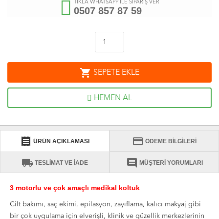
TIKLA WHATSAPP İLE SİPARİŞ VER
0507 857 87 59
shopping_cart
SEPETE EKLE
HEMEN AL
receipt
credit_card
ÜRÜN AÇIKLAMASI
ÖDEME BİLGİLERİ
local_shipping
comment
TESLİMAT VE İADE
MÜŞTERİ YORUMLARI
3 motorlu ve çok amaçlı medikal koltuk
Cilt bakımı, saç ekimi, epilasyon, zayıflama, kalıcı makyaj gibi
bir çok uygulama için elverişli, klinik ve güzellik merkezlerinin