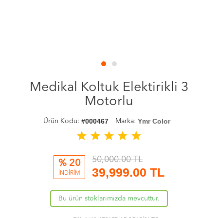
Medikal Koltuk Elektirikli 3
Motorlu
#000467
Ymr Color
Ürün Kodu:
Marka:
star
star
star
star
star
50,000.00 TL
% 20
39,999.00
TL
İNDİRİM
Bu ürün stoklarımızda mevcuttur.