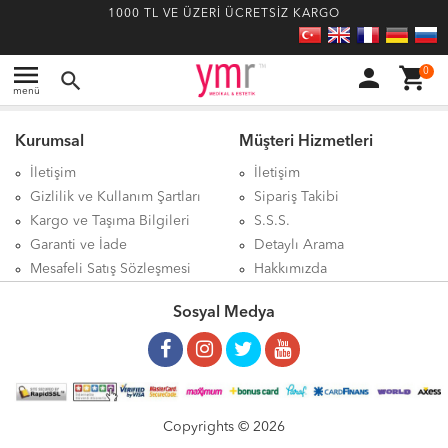
1000 TL VE ÜZERİ ÜCRETSİZ KARGO
menu
person
shopping_cart
0
search
menü
Kurumsal
Müşteri Hizmetleri
İletişim
İletişim
Gizlilik ve Kullanım Şartları
Sipariş Takibi
Kargo ve Taşıma Bilgileri
S.S.S.
Garanti ve İade
Detaylı Arama
Mesafeli Satış Sözleşmesi
Hakkımızda
Sosyal Medya
Copyrights © 2026