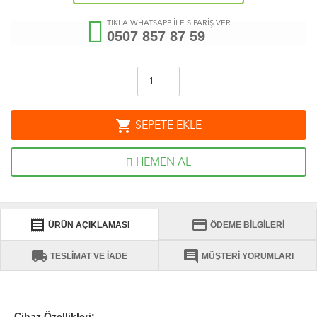
TIKLA WHATSAPP İLE SİPARİŞ VER
0507 857 87 59
shopping_cart
SEPETE EKLE
HEMEN AL
receipt
credit_card
ÜRÜN AÇIKLAMASI
ÖDEME BİLGİLERİ
local_shipping
comment
TESLİMAT VE İADE
MÜŞTERİ YORUMLARI
Cihaz Özellikleri: