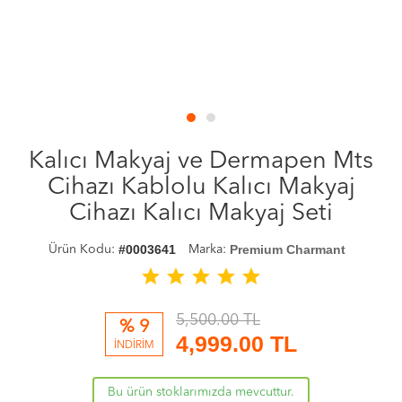
Kalıcı Makyaj ve Dermapen Mts
Cihazı Kablolu Kalıcı Makyaj
Cihazı Kalıcı Makyaj Seti
#0003641
Premium Charmant
Ürün Kodu:
Marka:
star
star
star
star
star
5,500.00 TL
% 9
4,999.00
TL
İNDİRİM
Bu ürün stoklarımızda mevcuttur.