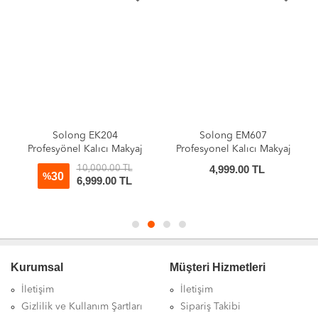
Solong EK204
Solong EM607
Profesyönel Kalıcı Makyaj
Profesyonel Kalıcı Makyaj
Cihazı Solong
Cihazı Bataryalı
4,999.00 TL
10,000.00 TL
30
%
6,999.00 TL
Kurumsal
Müşteri Hizmetleri
İletişim
İletişim
Gizlilik ve Kullanım Şartları
Sipariş Takibi