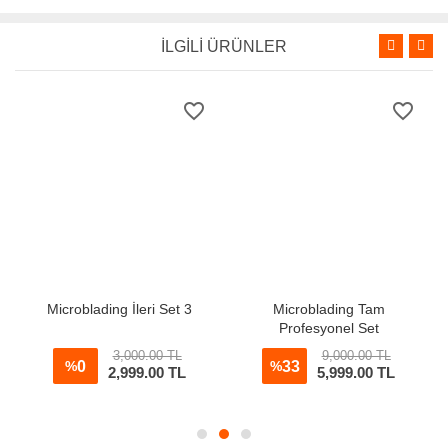
İLGİLİ ÜRÜNLER
favorite_border
favorite_border
Microblading İleri Set 3
Microblading Tam
Profesyonel Set
3,000.00 TL
9,000.00 TL
0
33
%
%
2,999.00 TL
5,999.00 TL