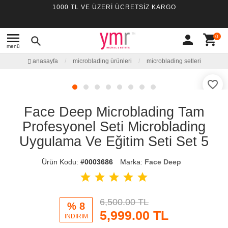
1000 TL VE ÜZERİ ÜCRETSİZ KARGO
menu
person
shopping_cart
0
search
menü
anasayfa
microblading ürünleri
microblading setleri
favorite_border
Face Deep Microblading Tam
Profesyonel Seti Microblading
Uygulama Ve Eğitim Seti Set 5
Ürün Kodu:
#0003686
Marka:
Face Deep
star
star
star
star
star
6,500.00 TL
% 8
5,999.00
TL
İNDİRİM