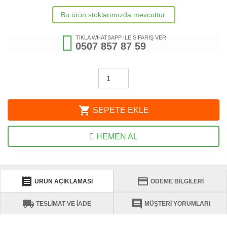
Bu ürün stoklarımızda mevcuttur.
TIKLA WHATSAPP İLE SİPARİŞ VER
0507 857 87 59
shopping_cart
SEPETE EKLE
HEMEN AL
receipt
credit_card
ÜRÜN AÇIKLAMASI
ÖDEME BİLGİLERİ
local_shipping
comment
TESLİMAT VE İADE
MÜŞTERİ YORUMLARI