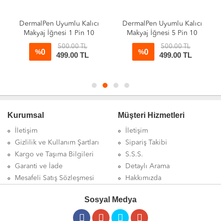
DermalPen Uyumlu Kalıcı
DermalPen Uyumlu Kalıcı
Makyaj İğnesi 1 Pin 10
Makyaj İğnesi 5 Pin 10
adet
adet
500.00 TL
500.00 TL
0
0
%
%
499.00 TL
499.00 TL
Kurumsal
Müşteri Hizmetleri
İletişim
İletişim
Gizlilik ve Kullanım Şartları
Sipariş Takibi
Kargo ve Taşıma Bilgileri
S.S.S.
Garanti ve İade
Detaylı Arama
Mesafeli Satış Sözleşmesi
Hakkımızda
Sosyal Medya