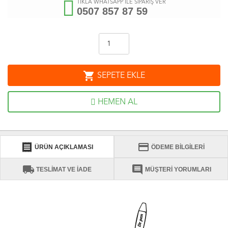
TIKLA WHATSAPP İLE SİPARİŞ VER
0507 857 87 59
shopping_cart
SEPETE EKLE
HEMEN AL
receipt
credit_card
ÜRÜN AÇIKLAMASI
ÖDEME BİLGİLERİ
local_shipping
comment
TESLİMAT VE İADE
MÜŞTERİ YORUMLARI