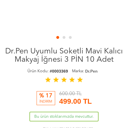
Dr.Pen Uyumlu Soketli Mavi Kalıcı
Makyaj İğnesi 3 PİN 10 Adet
#0003369
Dr.Pen
Ürün Kodu:
Marka:
star
star
star
star
star
600.00 TL
% 17
499.00
TL
İNDİRİM
Bu ürün stoklarımızda mevcuttur.