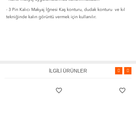
- 3 Pin Kalıcı Makyaj İğnesi Kaş konturu, dudak konturu ve kıl
tekniğinde kalın görüntü vermek için kullanılır.
İLGİLİ ÜRÜNLER
favorite_border
favorite_border