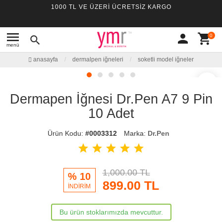
1000 TL VE ÜZERİ ÜCRETSİZ KARGO
menu
person
shopping_cart
0
search
menü
anasayfa
dermalpen i̇ğneleri
soketli model i̇ğneler
favorite_border
Dermapen İğnesi Dr.Pen A7 9 Pin
10 Adet
Ürün Kodu:
#0003312
Marka:
Dr.Pen
star
star
star
star
star
1,000.00 TL
% 10
899.00
TL
İNDİRİM
Bu ürün stoklarımızda mevcuttur.