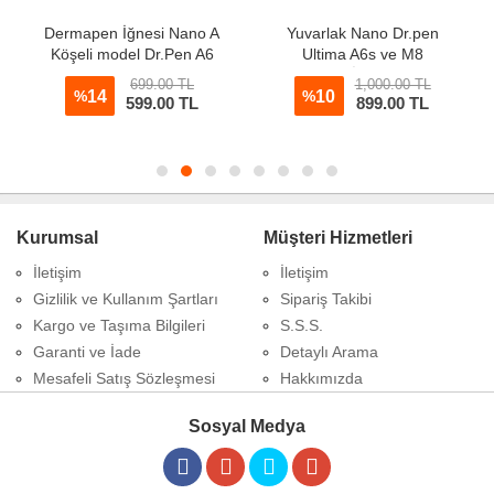
Dermapen İğnesi Nano A
Yuvarlak Nano Dr.pen
Köşeli model Dr.Pen A6
Ultima A6s ve M8
Mavi 10 Adet
Dermapen İğnesi 10 Adet
699.00 TL
1,000.00 TL
14
10
%
%
599.00 TL
899.00 TL
Kurumsal
Müşteri Hizmetleri
İletişim
İletişim
Gizlilik ve Kullanım Şartları
Sipariş Takibi
Kargo ve Taşıma Bilgileri
S.S.S.
Garanti ve İade
Detaylı Arama
Mesafeli Satış Sözleşmesi
Hakkımızda
Sosyal Medya