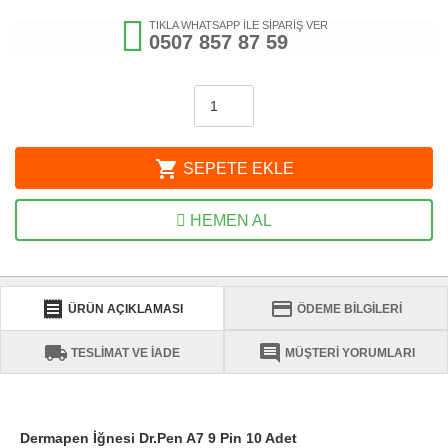
TIKLA WHATSAPP İLE SİPARİŞ VER
0507 857 87 59
shopping_cart
SEPETE EKLE
HEMEN AL
receipt
credit_card
ÜRÜN AÇIKLAMASI
ÖDEME BİLGİLERİ
local_shipping
comment
TESLİMAT VE İADE
MÜŞTERİ YORUMLARI
Dermapen İğnesi Dr.Pen A7 9 Pin 10 Adet