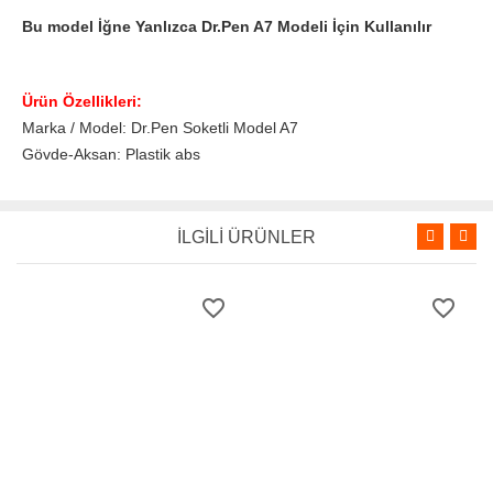
Bu model İğne Yanlızca Dr.Pen A7 Modeli İçin Kullanılır
Ürün Özellikleri:
Marka / Model: Dr.Pen Soketli Model A7
Gövde-Aksan: Plastik abs
İLGİLİ ÜRÜNLER
favorite_border
favorite_border